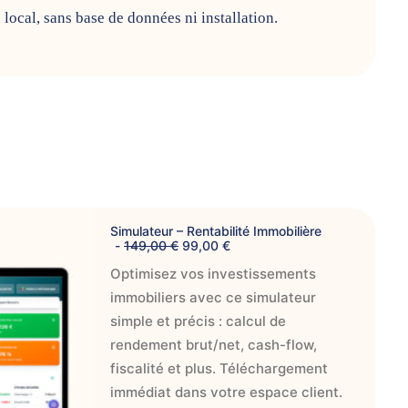
local, sans base de données ni installation.
Simulateur – Rentabilité Immobilière
L
L
149,00
€
99,00
€
e
e
Optimisez vos investissements
p
p
r
r
immobiliers avec ce simulateur
i
i
x
x
simple et précis : calcul de
i
a
rendement brut/net, cash-flow,
n
c
i
t
fiscalité et plus. Téléchargement
t
u
i
e
immédiat dans votre espace client.
a
l