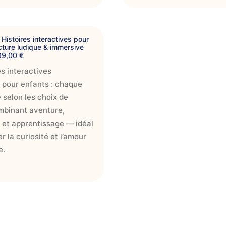
:
9
9
,
AJOUTER AU PAN
1
0
Histoires interactives pour
4
0
cture ludique & immersive
9
L
L
99,00
€
€
e
e
0
.
es interactives
p
p
0
r
 pour enfants : chaque
i
€
x
x
e selon les choix de
a
ombinant aventure,
n
c
t
 et apprentissage — idéal
u
e
r la curiosité et l’amour
a
l
e.
e
é
s
t
a
:
9
9
,
1
0
4
0