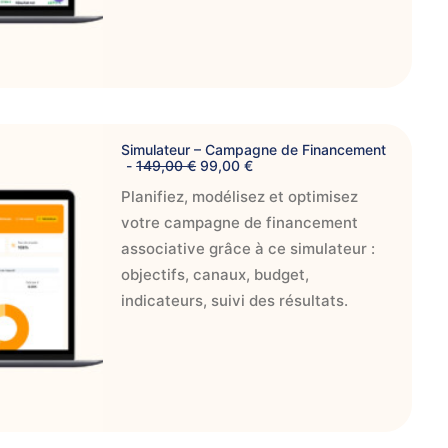
l
e
é
s
t
t
a
i
:
t
9
9
:
,
IER
1
0
Simulateur – Campagne de Financement
4
0
L
L
149,00
€
99,00
€
9
e
e
,
€
Planifiez, modélisez et optimisez
p
p
0
.
r
r
0
votre campagne de financement
i
i
x
x
associative grâce à ce simulateur :
€
i
a
.
objectifs, canaux, budget,
n
c
i
t
indicateurs, suivi des résultats.
t
u
i
e
a
l
l
e
é
s
t
t
a
i
:
t
9