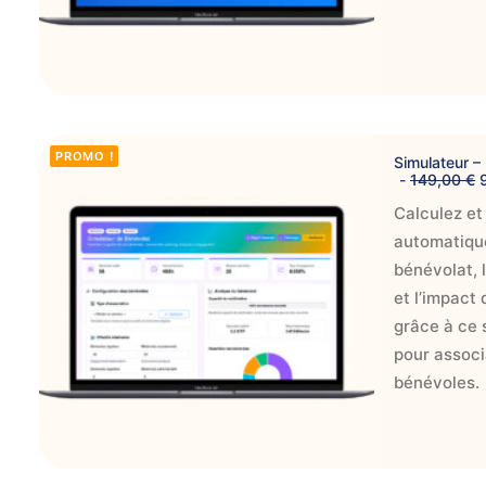
AJOUTER AU PANIER
PROMO !
Simulateur –
149,00
€
Calculez et
r
automatiqu
i
bénévolat, 
i
et l’impact
i
grâce à ce s
t
i
pour associ
bénévoles.
l
t
i
t