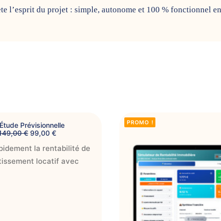
te l’esprit du projet : simple, autonome et 100 % fonctionnel en 
PROMO !
 Étude Prévisionnelle
L
L
149,00
€
99,00
€
e
e
pidement la rentabilité de
p
p
r
r
tissement locatif avec
i
i
x
x
i
a
n
c
i
t
t
u
i
e
a
l