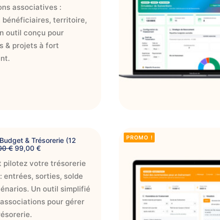
r
0
ons associatives :
i
x
x
 bénéficiaires, territoire,
€
a
.
Un outil conçu pour
n
c
t
 & projets à fort
u
e
nt.
a
l
e
é
s
t
a
:
9
9
,
AJOUTER AU PAN
1
0
PROMO !
 Budget & Trésorerie (12
4
0
L
L
,00
€
99,00
€
9
e
e
€
 pilotez votre trésorerie
p
p
0
.
r
r
0
: entrées, sorties, solde
i
i
x
x
narios. Un outil simplifié
€
i
a
associations pour gérer
n
c
i
t
résorerie.
t
u