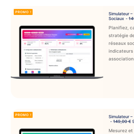
:
AJOUTER AU PANIER
PROMO !
Simulateur 
Sociaux
14
,
Planifiez, c
stratégie d
réseaux soc
.
indicateurs 
association
AJOUTER AU PANIER
PROMO !
Simulateur –
149,00
€
Mesurez et 