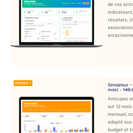
r
de vos acti
i
indicateurs,
i
résultats. 
i
associations
t
i
enracineme
l
t
i
t
:
AJOUTER AU PANIER
PROMO !
Simulateur –
mois)
149
,
Anticipez et
sur 12 mois 
mensuel, scé
.
adapté aux 
budget et t