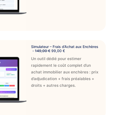
i
e
a
l
l
e
é
s
t
t
a
i
:
t
9
9
:
,
IER
1
0
Simulateur – Frais d’Achat aux Enchères
4
0
L
L
149,00
€
99,00
€
9
e
e
,
€
Un outil dédié pour estimer
p
p
0
.
r
r
0
rapidement le coût complet d’un
i
i
x
x
achat immobilier aux enchères : prix
€
i
a
.
d’adjudication + frais préalables +
n
c
i
t
droits + autres charges.
t
u
i
e
a
l
l
e
é
s
t
t
a