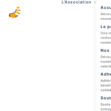
L’Association
Accu
Décou
nouve
Le p
Une in
renfo
numér
Nos 
Décou
numér
valori
Adh
Adhér
bénéf
solida
Sout
Soute
entre