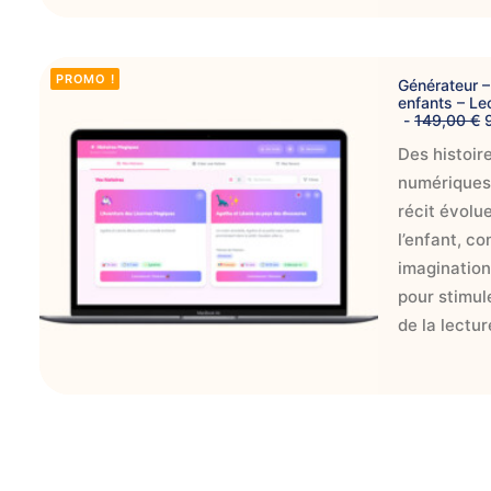
i
t
:
AJOUTER AU PANIER
PROMO !
Générateur – 
enfants – Le
149,00
€
,
Des histoir
r
numériques
i
récit évolu
.
i
l’enfant, c
i
imagination
t
i
pour stimule
de la lectur
l
t
i
t
AJOUTER AU PANIER
: