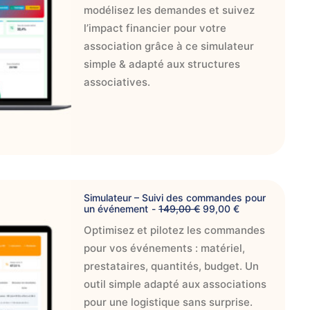
r
r
0
modélisez les demandes et suivez
i
i
x
x
l’impact financier pour votre
€
i
a
.
association grâce à ce simulateur
n
c
i
t
simple & adapté aux structures
t
u
i
e
associatives.
a
l
l
e
é
s
t
t
a
i
:
t
9
9
:
,
IER
1
0
Simulateur – Suivi des commandes pour
4
0
L
L
un événement
149,00
€
99,00
€
9
e
e
,
€
Optimisez et pilotez les commandes
p
p
0
.
r
r
0
pour vos événements : matériel,
i
i
x
x
prestataires, quantités, budget. Un
€
i
a
.
outil simple adapté aux associations
n
c
i
t
pour une logistique sans surprise.
t
u