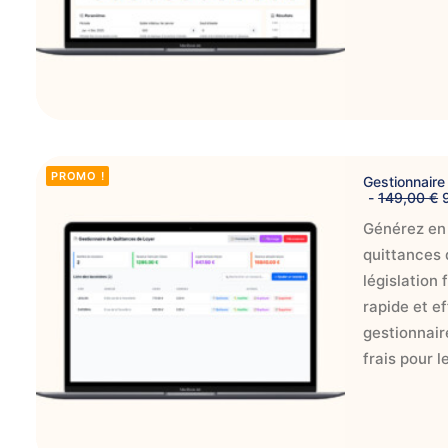
AJOUTER AU PANIER
PROMO !
Gestionnaire
149,00
€
Générez en 
r
quittances 
i
législation 
i
rapide et ef
i
gestionnair
t
i
frais pour l
l
t